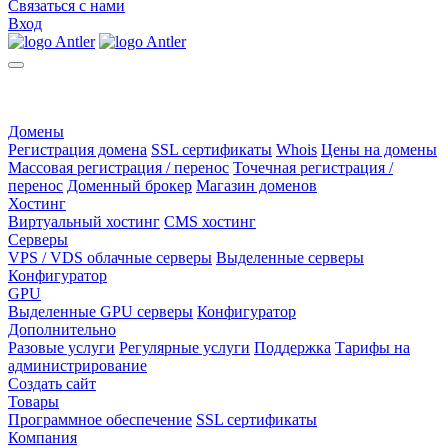
Связаться с нами
Вход
Домены
Регистрация домена
SSL сертификаты
Whois
Цены на домены
Массовая регистрация / перенос
Точечная регистрация /
перенос
Доменный брокер
Магазин доменов
Хостинг
Виртуальный хостинг
CMS хостинг
Серверы
VPS / VDS облачные серверы
Выделенные серверы
Конфигуратор
GPU
Выделенные GPU серверы
Конфигуратор
Дополнительно
Разовые услуги
Регулярные услуги
Поддержка
Тарифы на
администрирование
Создать сайт
Товары
Программное обеспечение
SSL сертификаты
Компания