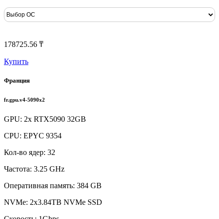
178725.56 ₸
Купить
Франция
fr.gpu.v4-5090x2
GPU: 2x RTX5090 32GB
CPU: EPYC 9354
Кол-во ядер: 32
Частота: 3.25 GHz
Оперативная память: 384 GB
NVMe: 2x3.84TB NVMe SSD
Скорость: 1Gbps