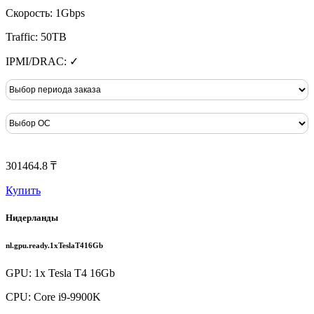
Скорость: 1Gbps
Traffic: 50TB
IPMI/DRAC: ✓
301464.8 ₸
Купить
Нидерланды
nl.gpu.ready.1xTeslaT416Gb
GPU: 1x Tesla T4 16Gb
CPU: Core i9-9900K