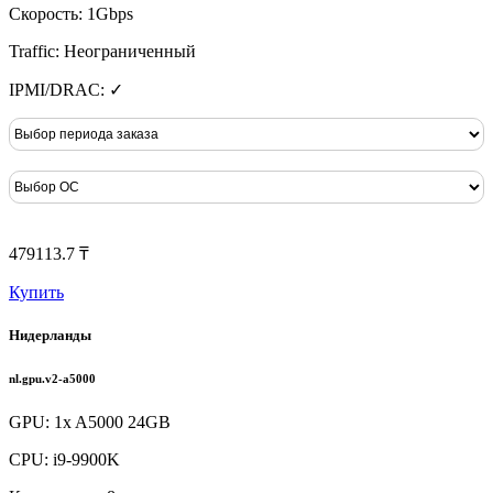
Скорость: 1Gbps
Traffic: Неограниченный
IPMI/DRAC: ✓
479113.7 ₸
Купить
Нидерланды
nl.gpu.v2-a5000
GPU: 1x A5000 24GB
CPU: i9-9900K