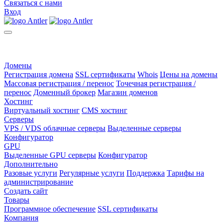
Связаться с нами
Вход
Домены
Регистрация домена
SSL сертификаты
Whois
Цены на домены
Массовая регистрация / перенос
Точечная регистрация /
перенос
Доменный брокер
Магазин доменов
Хостинг
Виртуальный хостинг
CMS хостинг
Серверы
VPS / VDS облачные серверы
Выделенные серверы
Конфигуратор
GPU
Выделенные GPU серверы
Конфигуратор
Дополнительно
Разовые услуги
Регулярные услуги
Поддержка
Тарифы на
администрирование
Создать сайт
Товары
Программное обеспечение
SSL сертификаты
Компания