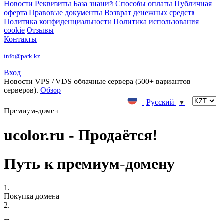
Новости
Реквизиты
База знаний
Способы оплаты
Публичная
оферта
Правовые документы
Возврат денежных средств
Политика конфиденциальности
Политика использования
cookie
Отзывы
Контакты
info@park.kz
Вход
Новости
VPS / VDS облачные сервера (500+ вариантов
серверов).
Обзор
Русский
▼
Премиум-домен
ucolor.ru - Продаётся!
Путь к премиум-домену
1.
Покупка домена
2.