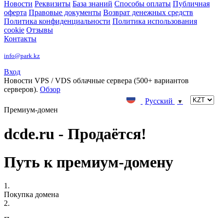
Новости
Реквизиты
База знаний
Способы оплаты
Публичная
оферта
Правовые документы
Возврат денежных средств
Политика конфиденциальности
Политика использования
cookie
Отзывы
Контакты
info@park.kz
Вход
Новости
VPS / VDS облачные сервера (500+ вариантов
серверов).
Обзор
Русский
▼
Премиум-домен
dcde.ru - Продаётся!
Путь к премиум-домену
1.
Покупка домена
2.