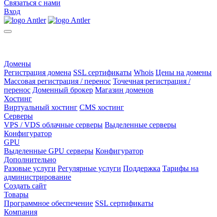
Связаться с нами
Вход
Домены
Регистрация домена
SSL сертификаты
Whois
Цены на домены
Массовая регистрация / перенос
Точечная регистрация /
перенос
Доменный брокер
Магазин доменов
Хостинг
Виртуальный хостинг
CMS хостинг
Серверы
VPS / VDS облачные серверы
Выделенные серверы
Конфигуратор
GPU
Выделенные GPU серверы
Конфигуратор
Дополнительно
Разовые услуги
Регулярные услуги
Поддержка
Тарифы на
администрирование
Создать сайт
Товары
Программное обеспечение
SSL сертификаты
Компания